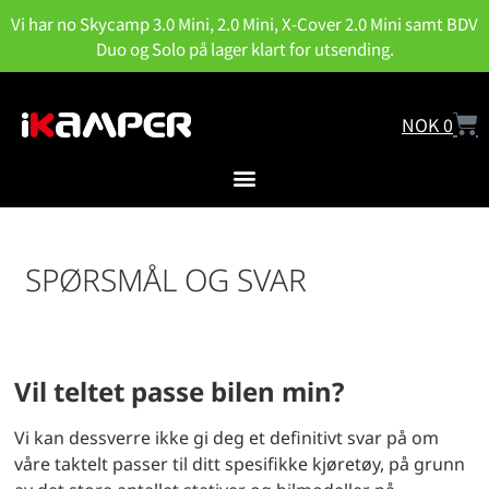
Vi har no Skycamp 3.0 Mini, 2.0 Mini, X-Cover 2.0 Mini samt BDV
Duo og Solo på lager klart for utsending.
NOK
0
SPØRSMÅL OG SVAR
Vil teltet passe bilen min?
Vi kan dessverre ikke gi deg et definitivt svar på om
våre taktelt passer til ditt spesifikke kjøretøy, på grunn