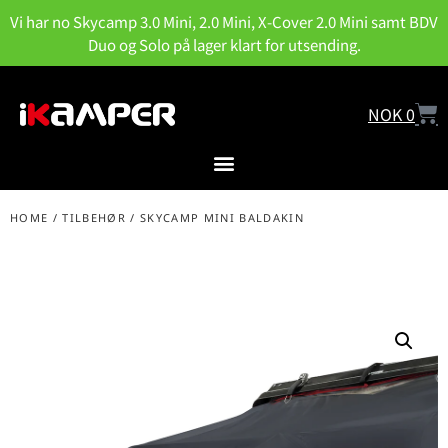
Vi har no Skycamp 3.0 Mini, 2.0 Mini, X-Cover 2.0 Mini samt BDV
Duo og Solo på lager klart for utsending.
NOK
0
HOME
/
TILBEHØR
/ SKYCAMP MINI BALDAKIN